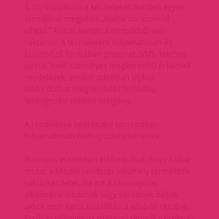
5.10. Vállalkozó a készleteket minden egyes
terméknél megjelöli: „Raktáron-azonnal
vihető'” felirat esetén a termékből van
raktáron. A termékekre folyamatosan és
különböző formában (internet, SMS, telefon,
postai levél, személyes megkeresés) érkeznek
rendelések, amiből adódóan olykor
előfordulhat megrendelés torlódás,
feldolgozási többlet időigény.
A rendelések beérkezési sorrendben
folyamatosan feldolgozásra kerülnek.
Bizonyos esetekben előfordulhat, hogy hiába
mutat a készlet rendszer valamely termékből
raktárkészletet, ha azt a csomagolás
alkalmával hibásnak vagy sérültnek ítéljük,
akkor nem kerül kiszállításra vásárló részére.
Erről az időleges akadályozó tényről vállalkozó