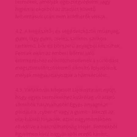
termékek, amelyek egészségvédelmi vagy
higiéniai okokból az átadást követő
felbontásuk után nem küldhetők vissza.
4.2. A kiegészítő-, és segédeszközök műanyag,
gumi, lágy gumi, zselés, szilikon, szilikon
tartalmú, bőr és bőrszerű anyagból készültek.
Fentiek okán az emberi bőrrel való
érintkezéshez nélkülözhetetlenek a súrlódást
megszüntető/csökkentő síkosító folyadékok,
melyek megakadályozzák a hámsérülést.
4.3. Vállalkozás kifejezett tájékoztatást nyújt,
hogy egyes termékekhez kizárólag víz alapú
síkosítók használhatók! Egyes anyagokat -
például a „cyber-t” vagy a gumit - kikezdi az
olaj-bázisú folyadék, ezzel nagymértékben
rövidítve a használhatóság idejét. Fentiekből
figyelmen kívül hagyásából eredő kárért,