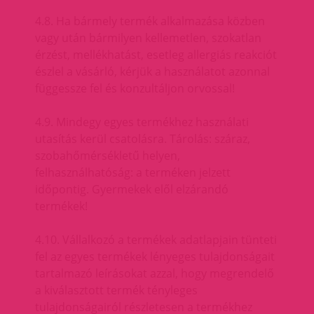
4.8. Ha bármely termék alkalmazása közben
vagy után bármilyen kellemetlen, szokatlan
érzést, mellékhatást, esetleg allergiás reakciót
észlel a vásárló, kérjük a használatot azonnal
függessze fel és konzultáljon orvossal!
4.9. Mindegy egyes termékhez használati
utasítás kerül csatolásra. Tárolás: száraz,
szobahőmérsékletű helyen,
felhasználhatóság: a terméken jelzett
időpontig. Gyermekek elől elzárandó
termékek!
4.10. Vállalkozó a termékek adatlapjain tünteti
fel az egyes termékek lényeges tulajdonságait
tartalmazó leírásokat azzal, hogy megrendelő
a kiválasztott termék tényleges
tulajdonságairól részletesen a termékhez