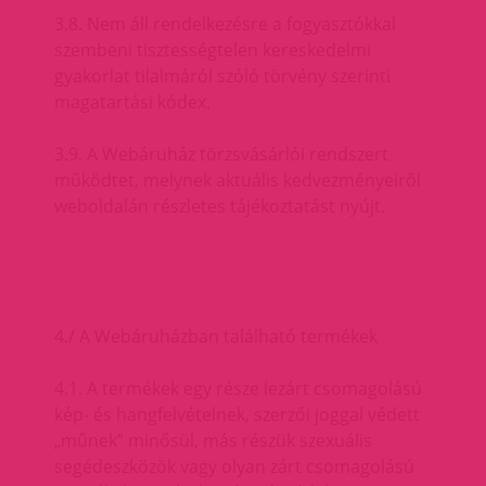
3.8. Nem áll rendelkezésre a fogyasztókkal
szembeni tisztességtelen kereskedelmi
gyakorlat tilalmáról szóló törvény szerinti
magatartási kódex.
3.9. A Webáruház törzsvásárlói rendszert
működtet, melynek aktuális kedvezményeiről
weboldalán részletes tájékoztatást nyújt.
4./ A Webáruházban található termékek
4.1. A termékek egy része lezárt csomagolású
kép- és hangfelvételnek, szerzői joggal védett
„műnek” minősül, más részük szexuális
segédeszközök vagy olyan zárt csomagolású