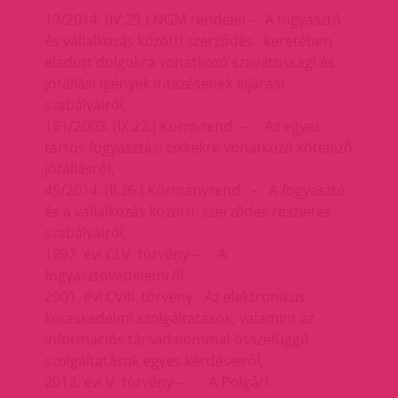
19/2014. (IV.29.) NGM rendelet – A fogyasztó
és vállalkozás közötti szerződés keretében
eladott dolgokra vonatkozó szavatossági és
jótállási igények intézésének eljárási
szabályairól,
151/2003. (IX.22.) Korm.rend. – Az egyes
tartós fogyasztási cikkekre vonatkozó kötelező
jótállásról,
45/2014. (II.26.) Kormányrend. – A fogyasztó
és a vállalkozás közötti szerződés részletes
szabályairól,
1997. évi CLV. törvény – A
fogyasztóvédelemről,
2001. évi CVIII. törvény - Az elektronikus
kereskedelmi szolgáltatások, valamint az
információs társadalommal összefüggő
szolgáltatások egyes kérdéseiről,
2013. évi V. törvény – A Polgári