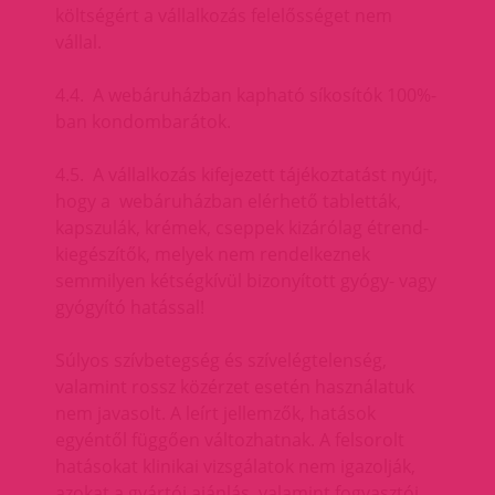
költségért a vállalkozás felelősséget nem
vállal.
4.4. A webáruházban kapható síkosítók 100%-
ban kondombarátok.
4.5. A vállalkozás kifejezett tájékoztatást nyújt,
hogy a webáruházban elérhető tabletták,
kapszulák, krémek, cseppek kizárólag étrend-
kiegészítők, melyek nem rendelkeznek
semmilyen kétségkívül bizonyított gyógy- vagy
gyógyító hatással!
Súlyos szívbetegség és szívelégtelenség,
valamint rossz közérzet esetén használatuk
nem javasolt. A leírt jellemzők, hatások
egyéntől függően változhatnak. A felsorolt
hatásokat klinikai vizsgálatok nem igazolják,
azokat a gyártói ajánlás, valamint fogyasztói