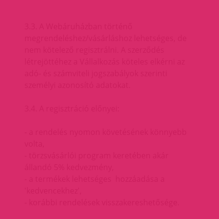
3.3. A Webáruházban történő
megrendeléshez/vásárláshoz lehetséges, de
nem kötelező regisztrálni. A szerződés
létrejöttéhez a Vállalkozás köteles elkérni az
adó- és számviteli jogszabályok szerinti
személyi azonosító adatokat.
3.4. A regisztráció előnyei:
- a rendelés nyomon követésének könnyebb
volta,
- törzsvásárlói program keretében akár
állandó 5% kedvezmény,
- a termékek lehetséges hozzáadása a
'kedvencekhez',
- korábbi rendelések visszakereshetősége.