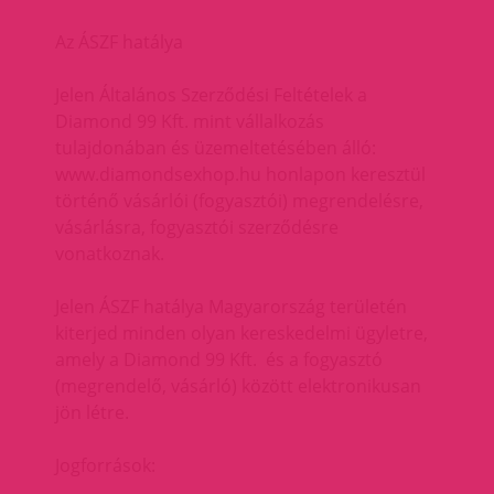
Az ÁSZF hatálya
Jelen Általános Szerződési Feltételek a
Diamond 99 Kft. mint vállalkozás
tulajdonában és üzemeltetésében álló:
www.diamondsexhop.hu honlapon keresztül
történő vásárlói (fogyasztói) megrendelésre,
vásárlásra, fogyasztói szerződésre
vonatkoznak.
Jelen ÁSZF hatálya Magyarország területén
kiterjed minden olyan kereskedelmi ügyletre,
amely a Diamond 99 Kft. és a fogyasztó
(megrendelő, vásárló) között elektronikusan
jön létre.
Jogforrások: