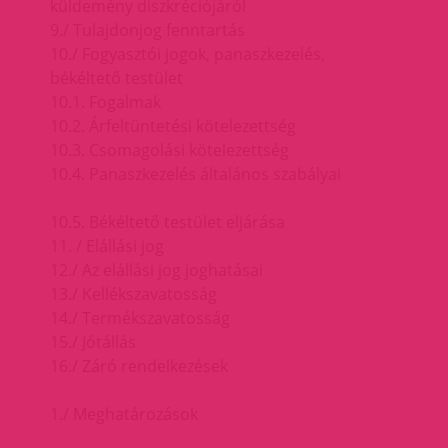
küldemény diszkréciójáról
9./ Tulajdonjog fenntartás
10./ Fogyasztói jogok, panaszkezelés,
békéltető testület
10.1. Fogalmak
10.2. Árfeltüntetési kötelezettség
10.3. Csomagolási kötelezettség
10.4. Panaszkezelés általános szabályai
10.5. Békéltető testület eljárása
11. / Elállási jog
12./ Az elállási jog joghatásai
13./ Kellékszavatosság
14./ Termékszavatosság
15./ Jótállás
16./ Záró rendelkezések
1./ Meghatározások