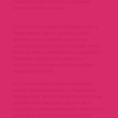
megjelölése után a vásárló a megfelelő
terméket teheti a kosárba.
5.3. A vásárló a válogatás befejezése után a
'Megrendelés' feliratú gombra történő
kattintás után a rendelés lezárásához
szükséges oldalakra ugrik a rendszer, ahol a
Kosár tartalma szerkeszthető, megadható a
fizetési és szállítási mód, valamint a
vásárláshoz szükséges adatok megadása,
egyeztetése történik.
5.4. A megrendelés folyamán megadott
adatok hibáinak javítására a „Megrendelés
véglegesítése” gomb megnyomása előtt még
ismételt lehetősége van a vásárlónak. A
regisztráció alkalmával megadott felhasználói
adatokat a vásárló a bejelentkezés után