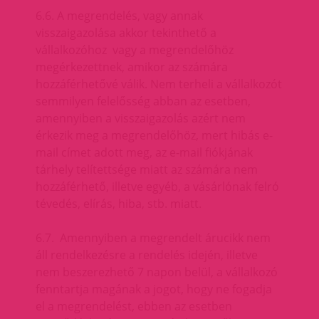
6.6. A megrendelés, vagy annak
visszaigazolása akkor tekinthető a
vállalkozóhoz vagy a megrendelőhöz
megérkezettnek, amikor az számára
hozzáférhetővé válik. Nem terheli a vállalkozót
semmilyen felelősség abban az esetben,
amennyiben a visszaigazolás azért nem
érkezik meg a megrendelőhöz, mert hibás e-
mail címet adott meg, az e-mail fiókjának
tárhely telítettsége miatt az számára nem
hozzáférhető, illetve egyéb, a vásárlónak felró
tévedés, elírás, hiba, stb. miatt.
6.7. Amennyiben a megrendelt árucikk nem
áll rendelkezésre a rendelés idején, illetve
nem beszerezhető 7 napon belül, a vállalkozó
fenntartja magának a jogot, hogy ne fogadja
el a megrendelést, ebben az esetben