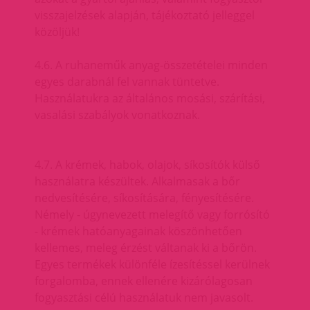
visszajelzések alapján, tájékoztató jelleggel
közöljük!
4.6. A ruhaneműk anyag-összetételei minden
egyes darabnál fel vannak tüntetve.
Használatukra az általános mosási, szárítási,
vasalási szabályok vonatkoznak.
4.7. A krémek, habok, olajok, síkosítók külső
használatra készültek. Alkalmasak a bőr
nedvesítésére, síkosítására, fényesítésére.
Némely - úgynevezett melegítő vagy forrósító
- krémek hatóanyagainak köszönhetően
kellemes, meleg érzést váltanak ki a bőrön.
Egyes termékek különféle ízesítéssel kerülnek
forgalomba, ennek ellenére kizárólagosan
fogyasztási célú használatuk nem javasolt.