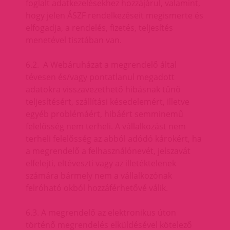
foglalt adatkezelésekhez hozzájárul, valamint,
hogy jelen ÁSZF rendelkezéseit megismerte és
elfogadja, a rendelés, fizetés, teljesítés
menetével tisztában van.
6.2. A Webáruházat a megrendelő által
tévesen és/vagy pontatlanul megadott
adatokra visszavezethető hibásnak tűnő
teljesítésért, szállítási késedelemért, illetve
egyéb problémáért, hibáért semminemű
felelősség nem terheli. A vállalkozást nem
terheli felelősség az abból adódó károkért, ha
a megrendelő a felhasználónevét, jelszavát
elfelejti, eltéveszti vagy az illetéktelenek
számára bármely nem a vállalkozónak
felróható okból hozzáférhetővé válik.
6.3. A megrendelő az elektronikus úton
történő megrendelés elküldésével kötelező