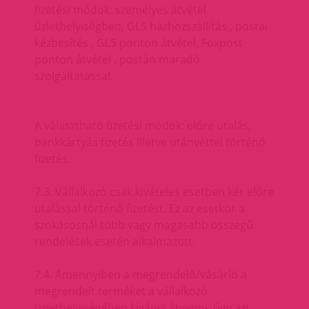
fizetési módok: személyes átvétel
üzlethelyiségben, GLS házhozszállítás , postai
kézbesítés , GLS ponton átvétel, Foxpost
ponton átvétel , postán maradó
szolgáltatással.
A választható fizetési módok: előre utalás,
bankkártyás fizetés illetve utánvéttel történő
fizetés.
7.3. Vállalkozó csak kivételes esetben kér előre
utalással történő fizetést. Ez az esetkör a
szokásosnál több vagy magasabb összegű
rendelések esetén alkalmazott.
7.4. Amennyiben a megrendelő/vásárló a
megrendelt terméket a vállalkozó
üzlethelyiségében kívánja átvenni, úgy azt