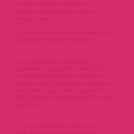
bármikor meg tudja változtatni az
Adminisztráció/Felhasználói adatok
menüpont alatt.
5.5. A Kosár tartalma bármikor ellenőrizhető,
változtatható, vagy akár törölhető.
5.6. A megrendelés folyamata egy
Megrendelés véglegesítése oldallal zárul, ahol
a vásárlónak lehetősége van egyeztetni az
adatokat, az ÁSZF elfogadásával elküldeni a
megrendelést vagy elállni az ügylettől. A
megrendeléssel a vásárló kötelező érvényű
ajánlatot tesz
5.7. A megrendelésről minden vásárló
elektronikus formában (e-mail-ben)