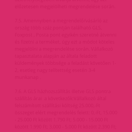
előzetesen megjelölheti megrendelése során.
7.5. Amennyiben a megrendelő/vásárló az
ország több száz pontján található GLS,
Foxpost , Posta pont egyikén szeretné átvenni
és fizetni a terméket, úgy ezt a módot köteles
megjelölni a megrendelése során. Vállalkozó
tapasztalata alapján az általa feladott
küldemények többsége a feladást követően 1-
2, esetleg nagy telítettség esetén 3-4
munkanap .
7.6. A GLS házhozszállítás illetve GLS pontra
szállítás árai a következők:Vállalkozó által
felszámított szállítási költség 25.000,-Ft
összeget elért megrendelés felett: 0,-Ft, 15.000
- 25.000 Ft között 1.790 Ft; 5.000 - 15.000 Ft
között 1.990 Ft; 3.000 - 5.000 Ft között 2.390 Ft;