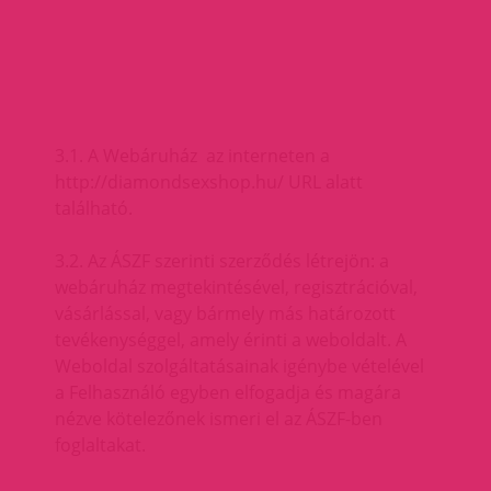
3.1. A Webáruház az interneten a
http://diamondsexshop.hu/ URL alatt
található.
3.2. Az ÁSZF szerinti szerződés létrejön: a
webáruház megtekintésével, regisztrációval,
vásárlással, vagy bármely más határozott
tevékenységgel, amely érinti a weboldalt. A
Weboldal szolgáltatásainak igénybe vételével
a Felhasználó egyben elfogadja és magára
nézve kötelezőnek ismeri el az ÁSZF-ben
foglaltakat.