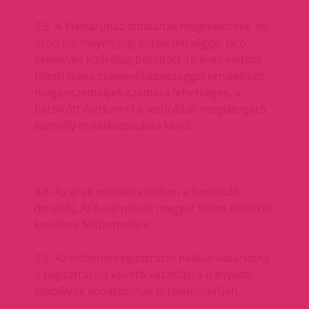
3.5. A Webáruház oldalának megtekintése és
azon bármilyen jogi kötelezettséggel járó
cselekvés kizárólag betöltött 18 éves életkor
feletti teljes cselekvőképességgel rendelkező
magánszemélyek számára lehetséges, a
betöltött életkorról a weboldalt meglátogató
személy nyilatkoztatásra kerül.
3.6. Az árak minden esetben a fizetendő
(bruttó), ÁFA-val növelt magyar forint értékkel
kerülnek feltüntetésre.
3.7. Az előzetes regisztráció nélküli vásárlásra
a regisztrációt követő vásárlásra irányadó
szabályok vonatkoznak értelemszerűen.