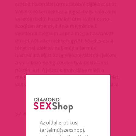
csatolt használati útmutatóból tájékozódhat.
Vállalkozó termékhez a jogszabályi előírások
keretein belül használati útmutatót csatol,
azonban amennyiben a megrendelő
véletlenül mégsem kapná meg a használati
útmutatót a termékkel együtt, köteles ezt a
tényt haladéktalanul, még a termék
használata előtt az ügyfélszolgálatnak jelezni,
a vállalkozó pedig köteles haladéktalanul
pótolni azt. A jelzés elmaradása miatt a
megrendelőnek/vásárlónak keletkezett kárért,
költségért a vállalkozó felelősséget nem vállal.
5./ A vásárlás menete :
Az oldal erotikus
tartalmú(szexshop),