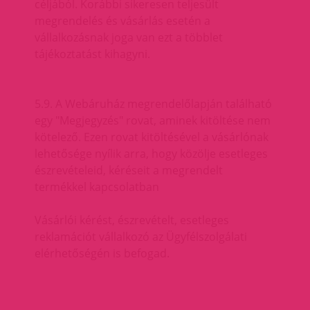
céljából. Korábbi sikeresen teljesült
megrendelés és vásárlás esetén a
vállalkozásnak joga van ezt a többlet
tájékoztatást kihagyni.
5.9. A Webáruház megrendelőlapján található
egy "Megjegyzés" rovat, aminek kitöltése nem
kötelező. Ezen rovat kitöltésével a vásárlónak
lehetősége nyílik arra, hogy közölje esetleges
észrevételeid, kéréseit a megrendelt
termékkel kapcsolatban
Vásárlói kérést, észrevételt, esetleges
reklamációt vállalkozó az Ügyfélszolgálati
elérhetőségén is befogad.