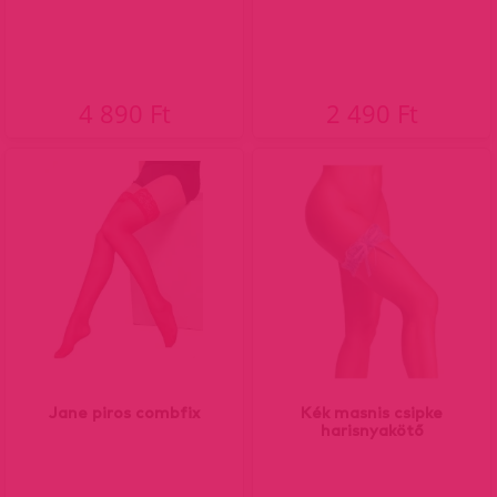
4 890 Ft
2 490 Ft
Jane piros combfix
Kék masnis csipke
harisnyakötő