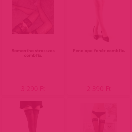
Samantha strasszos
Penelope fehér combfix.
combfix.
3 290 Ft
2 390 Ft