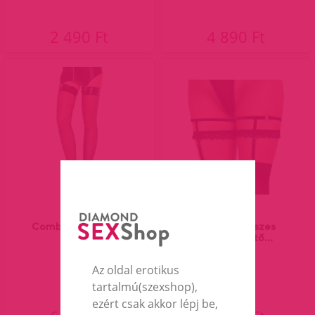
2 490 Ft
4 890 Ft
Combfix no.728291
Cottelli - díszes
harisnyakötő...
Az oldal erotikus
tartalmú(szexshop),
ezért csak akkor lépj be,