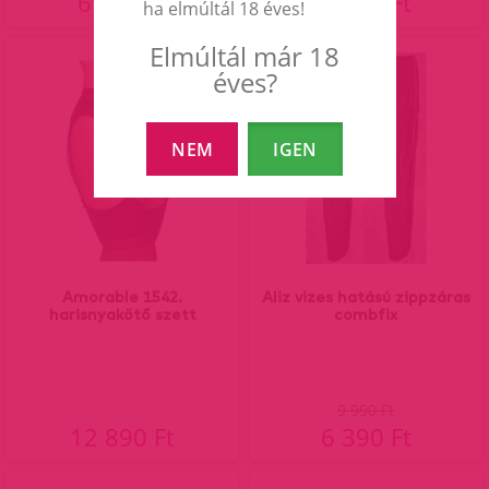
6 990 Ft
6 790 Ft
ha elmúltál 18 éves!
Elmúltál már 18
36%
éves?
NEM
IGEN
Amorable 1542.
Aliz vizes hatású zippzáras
harisnyakötő szett
combfix
9 990 Ft
12 890 Ft
6 390 Ft