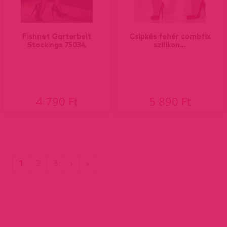
Fishnet Garterbelt
Csipkés fehér combfix
Stockings 75034.
szilikon...
4 790 Ft
5 890 Ft
(current)
Utolsó
1
2
3
›
»
oldal