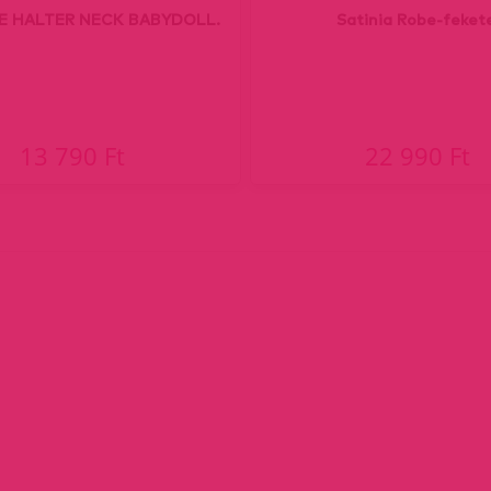
E HALTER NECK BABYDOLL.
Satinia Robe-feket
13 790 Ft
22 990 Ft
ent)