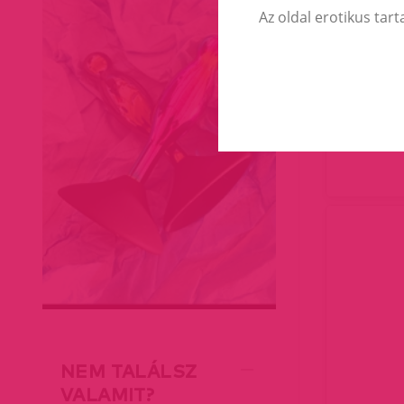
Az oldal erotikus tart
Pat
NEM TALÁLSZ
VALAMIT?