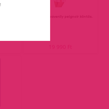
!
a.
Obsessive Heavenlly peignoir köntös.
19 990 Ft