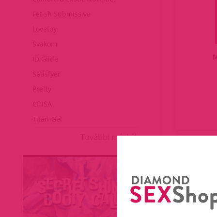
Fetish Submissive
Lovetoy
Svakom
M
ID Glide
Satisfyer
Pretty
CHISA
Titan-Gel
További márkák