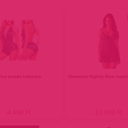
ina szatén hálóruha
Obsessive Nightly Blue chem
4 690 Ft
23 690 Ft