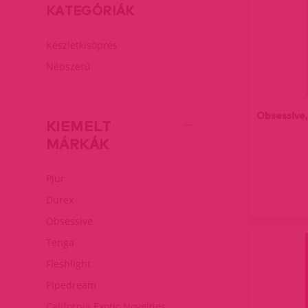
KATEGÓRIÁK
Készletkisöprés
Népszerű
Obsessive,
KIEMELT
MÁRKÁK
Pjur
Durex
Obsessive
Tenga
Fleshlight
Pipedream
California Exotic Novelties