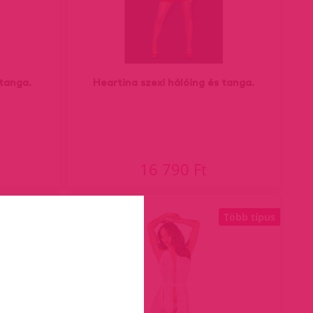
 tanga.
Heartina szexi hálóing és tanga.
16 790 Ft
Több típus