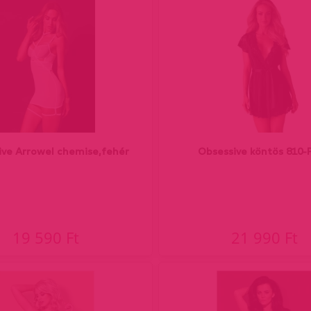
ive Arrowel chemise,fehér
Obsessive köntös 810-
19 590 Ft
21 990 Ft