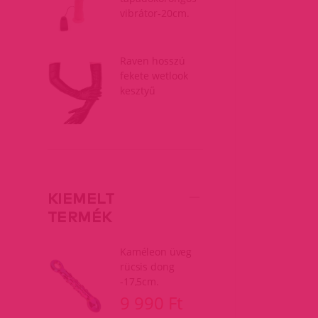
vibrátor-20cm.
Raven hosszú
fekete wetlook
kesztyű
KIEMELT
TERMÉK
Kaméleon üveg
rücsis dong
-17,5cm.
9 990 Ft