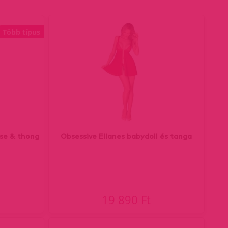
Több típus
ise & thong
Obsessive Elianes babydoll és tanga
19 890 Ft