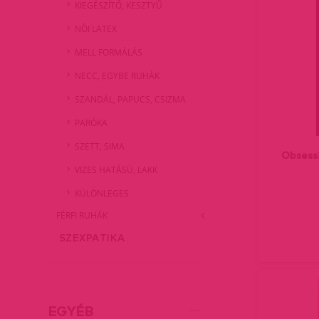
KIEGÉSZÍTŐ, KESZTYŰ
NŐI LATEX
MELL FORMÁLÁS
NECC, EGYBE RUHÁK
SZANDÁL, PAPUCS, CSIZMA
PARÓKA
SZETT, SIMA
Obsess
VIZES HATÁSÚ, LAKK
KÜLÖNLEGES
FÉRFI RUHÁK
SZEXPATIKA
EGYÉB