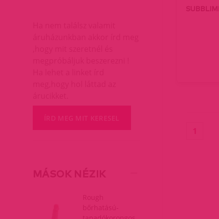
SUBBLIM
Ha nem találsz valamit
áruházunkban akkor írd meg
,hogy mit szeretnél és
megpróbáljuk beszerezni !
Ha lehet a linket írd
meg,hogy hol láttad az
árucikket.
ÍRD MEG MIT KERESEL
(curr
1
MÁSOK NÉZIK
Rough
bőrhatású-
tapadókorongos