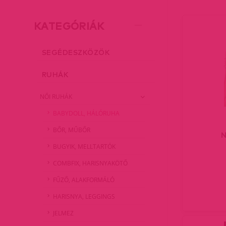
KATEGÓRIÁK
SEGÉDESZKÖZÖK
RUHÁK
NŐI RUHÁK
BABYDOLL, HÁLÓRUHA
BŐR, MŰBŐR
N
BUGYIK, MELLTARTÓK
COMBFIX, HARISNYAKÖTŐ
FŰZŐ, ALAKFORMÁLÓ
HARISNYA, LEGGINGS
JELMEZ