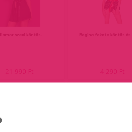
iamor szexi köntös.
Regina fekete köntös és
21 990 Ft
4 290 Ft