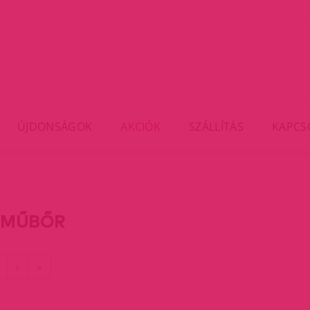
ÚJDONSÁGOK
AKCIÓK
SZÁLLÍTÁS
KAPCS
 MŰBŐR
rent)
Utolsó
›
»
oldal