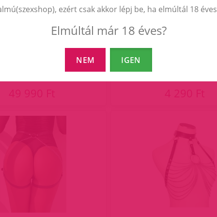
almú(szexshop), ezért csak akkor lépj be, ha elmúltál 18 éves
Elmúltál már 18 éves?
RIA Harness With Chains
Lara műbőr szegecses nő
NEM
IGEN
49 990 Ft
4 290 Ft