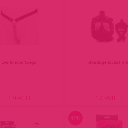
Eve láncos tanga
Bondage jacket -nő
3 990 Ft
17 990 Ft
41%