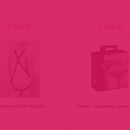
9 590 Ft
6 590 Ft
tázia női bőr szíjruha
Fetish - szegecses, lánco