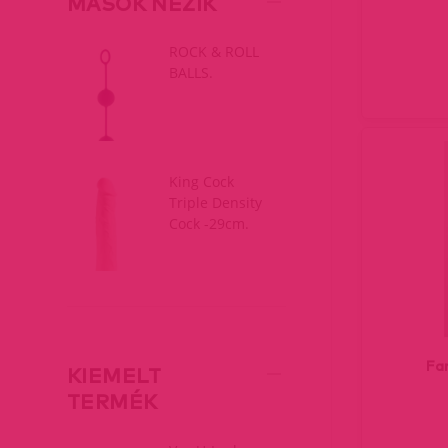
MÁSOK NÉZIK
ROCK & ROLL
BALLS.
King Cock
Triple Density
Cock -29cm.
Fan
KIEMELT
TERMÉK