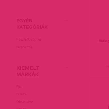
EGYÉB
KATEGÓRIÁK
Készletkisöprés
Ridin
Népszerű
3
KIEMELT
MÁRKÁK
Pjur
Durex
Obsessive