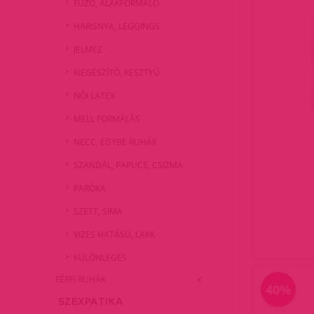
FŰZŐ, ALAKFORMÁLÓ
HARISNYA, LEGGINGS
JELMEZ
KIEGÉSZÍTŐ, KESZTYŰ
NŐI LATEX
MELL FORMÁLÁS
NECC, EGYBE RUHÁK
SZANDÁL, PAPUCS, CSIZMA
PARÓKA
SZETT, SIMA
VIZES HATÁSÚ, LAKK
KÜLÖNLEGES
FÉRFI RUHÁK
40%
SZEXPATIKA