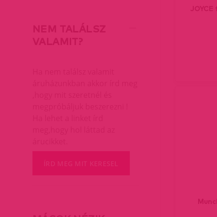
JOYCE 
NEM TALÁLSZ
VALAMIT?
Ha nem találsz valamit
áruházunkban akkor írd meg
,hogy mit szeretnél és
megpróbáljuk beszerezni !
Ha lehet a linket írd
meg,hogy hol láttad az
árucikket.
ÍRD MEG MIT KERESEL
Munch