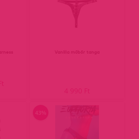
arness
Vanilla műbőr tanga
Ft
4 990 Ft
43%