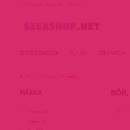
1077 Budapest, Baross tér 17. (A Keletinél)
SEGÉDESZKÖZÖK
RUHÁK
SZEXPATIKA
Ruhák
Női ruhák
Bőr, műbőr
BŐR,
MÁRKA
(cur
1
2
Obsessive (1)
Seduce (1)