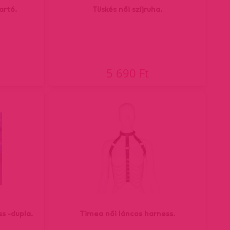
artó.
Tüskés női szíjruha.
5 690 Ft
s -dupla.
Timea női láncos harness.