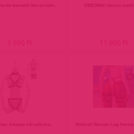
fenék kiemelő láncos hám.
DEBORAH láncos mellt
5 690 Ft
11 690 Ft
en 2részes női szíjruha.
Wildcat Women Leg Harnes